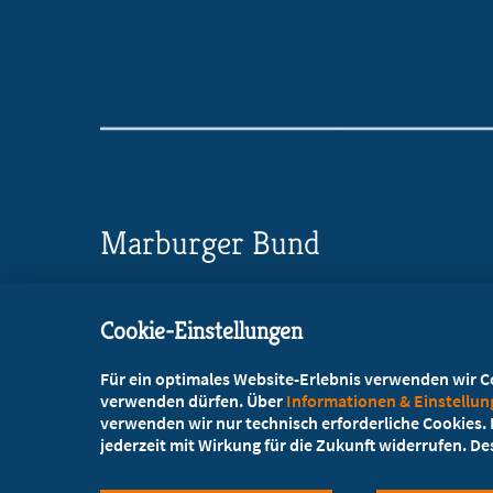
Marburger Bund
Landesverband Sachsen
Cookie-Einstellungen
Glacisstraße 2
, 01099 Dresden
Für ein optimales Website-Erlebnis verwenden wir Coo
+49 351 47554-20
verwenden dürfen. Über
Informationen & Einstellu
verwenden wir nur technisch erforderliche Cookies. L
+49 351 47554-25
jederzeit mit Wirkung für die Zukunft widerrufen. D
info@mb-sachsen.de