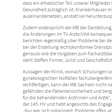
dass ein erheblicher Teil unserer Mitglieder b
Gesundheit zuträglich ist. Krankenhäuser m
auseinandersetzen, anstatt sie herunterzuspi
Zudem widerspricht der MB der Darstellung
die Änderungen im TV-Ärzte/VKA konsequen
berichten regelmäßig über Probleme bei de
bei der Erstellung rechtskonformer Dienstpl
genauso wie die Vorgaben zum Facharztstan
stellt Steffen Forner, Jurist und Geschäftsfü
Aussagen der Klinik, wonach Schulungen ode
gynäkologischen Notfällen fachübergreifen
rechtfertigen, kann der MB Sachsen nicht n
gefährden die Patientensicherheit und berg
für die behandelnden Ärztinnen und Ärzte“,
der 145. HV und hebt angesichts des Engage
„Nur wer sich organisiert, Probleme offen 