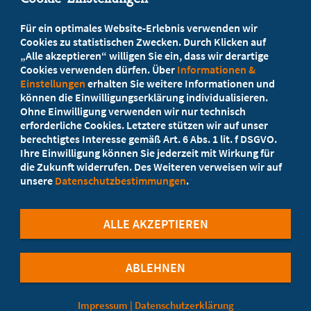
Beratung vor Ort
Für ein optimales Website-Erlebnis verwenden wir
Ihr Landesverband berät Sie!
Cookies zu statistischen Zwecken. Durch Klicken auf
„Alle akzeptieren“ willigen Sie ein, dass wir derartige
Cookies verwenden dürfen. Über
Informationen &
Ansprechpartner
Einstellungen
erhalten Sie weitere Informationen und
können die Einwilligungserklärung individualisieren.
Ohne Einwilligung verwenden wir nur technisch
Werden Sie jetzt Mitglied
erforderliche Cookies. Letztere stützen wir auf unser
berechtigtes Interesse gemäß Art. 6 Abs. 1 lit. f DSGVO.
5 Vorteile einer MB-Mitgliedschaft
Ihre Einwilligung können Sie jederzeit mit Wirkung für
die Zukunft widerrufen. Des Weiteren verweisen wir auf
unsere
Datenschutzbestimmungen
.
Kostenlos für Studierende
ALLE AKZEPTIEREN
ABLEHNEN
©Marburger Bund
Impressum
|
Datenschutzerklärung
Cookie-Einstellungen
Datenschutzinformation