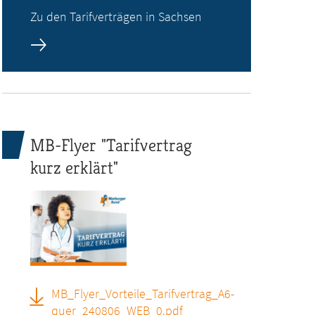
Zu den Tarifverträgen in Sachsen
MB-Flyer "Tarifvertrag
kurz erklärt"
MB_Flyer_Vorteile_Tarifvertrag_A6-
quer_240806_WEB_0.pdf