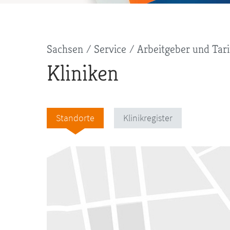
Pfadnavigation
Sachsen
Service
Arbeitgeber und Tari
Kliniken
Standorte
Klinikregister