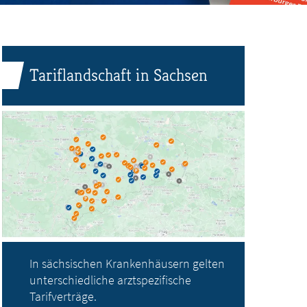
Tariflandschaft in Sachsen
In sächsischen Krankenhäusern gelten
unterschiedliche arztspezifische
Tarifverträge.