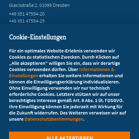
Glacisstraße 2
, 01099 Dresden
+49 351 47554-20
+49 351 47554-25
info@mb-sachsen.de
Cookie-Einstellungen
Beratung vor Ort
Für ein optimales Website-Erlebnis verwenden wir
Ihr Landesverband berät Sie!
Cookies zu statistischen Zwecken. Durch Klicken auf
„Alle akzeptieren“ willigen Sie ein, dass wir derartige
Cookies verwenden dürfen. Über
Informationen &
Ansprechpartner
Einstellungen
erhalten Sie weitere Informationen und
können die Einwilligungserklärung individualisieren.
Ohne Einwilligung verwenden wir nur technisch
Werden Sie jetzt Mitglied
erforderliche Cookies. Letztere stützen wir auf unser
berechtigtes Interesse gemäß Art. 6 Abs. 1 lit. f DSGVO.
5 Vorteile einer MB-Mitgliedschaft
Ihre Einwilligung können Sie jederzeit mit Wirkung für
die Zukunft widerrufen. Des Weiteren verweisen wir auf
unsere
Datenschutzbestimmungen
.
Kostenlos für Studierende
ALLE AKZEPTIEREN