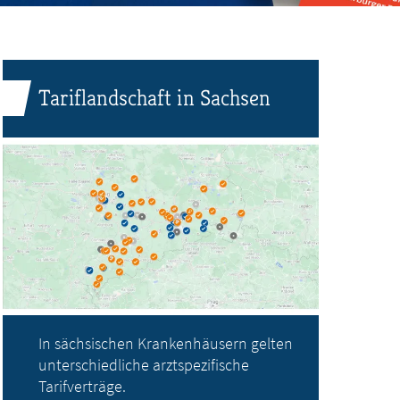
Tariflandschaft in Sachsen
In sächsischen Krankenhäusern gelten
unterschiedliche arztspezifische
Tarifverträge.