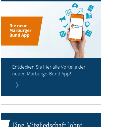
Entdecken Sie hier alle Vorteile der
neuen MarburgerBund App!
Eine Mitgliedschaft lohnt