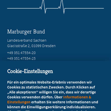
Marburger Bund
Landesverband Sachsen
Glacisstraße 2
, 01099 Dresden
+49 351 47554-20
+49 351 47554-25
info@mb-sachsen.de
Cookie-Einstellungen
Beratung vor Ort
Für ein optimales Website-Erlebnis verwenden wir
Ihr Landesverband berät Sie!
Cookies zu statistischen Zwecken. Durch Klicken auf
„Alle akzeptieren“ willigen Sie ein, dass wir derartige
Cookies verwenden dürfen. Über
Informationen &
Ansprechpartner
Einstellungen
erhalten Sie weitere Informationen und
können die Einwilligungserklärung individualisieren.