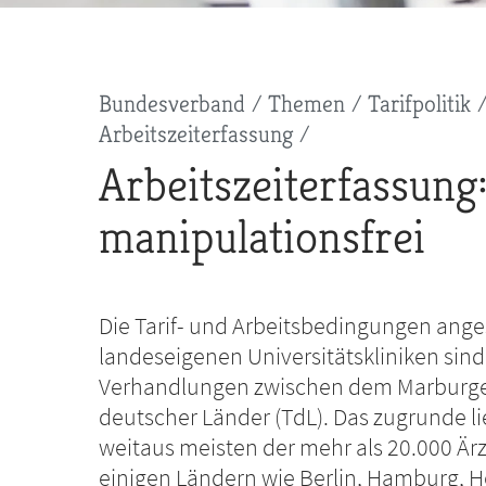
Pfadnavigation
Bundesverband
Themen
Tarifpolitik
Arbeitszeiterfassung
Arbeitszeiterfassung
manipulationsfrei
Die Tarif- und Arbeitsbedingungen anges
landeseigenen Universitätskliniken si
Verhandlungen zwischen dem Marburger
deutscher Länder (TdL). Das zugrunde lie
weitaus meisten der mehr als 20.000 Ärzt
einigen Ländern wie Berlin, Hamburg, H