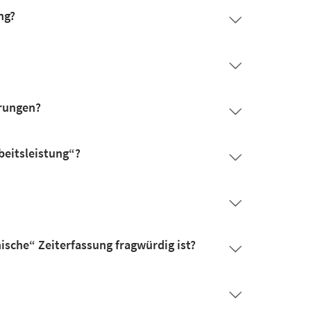
ng?
erungen?
eitsleistung“?
sche“ Zeiterfassung fragwürdig ist?