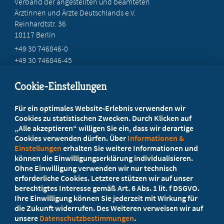
Verband der angestellten und beamteten
Ärztinnen und Ärzte Deutschlands e.V.
Reinhardtstr. 36
10117 Berlin
+49 30 746846-0
+49 30 746846-45
info@marburger-bund.de
Cookie-Einstellungen
Beratung vor Ort
Für ein optimales Website-Erlebnis verwenden wir
Ihr Landesverband berät Sie!
Cookies zu statistischen Zwecken. Durch Klicken auf
„Alle akzeptieren“ willigen Sie ein, dass wir derartige
Cookies verwenden dürfen. Über
Informationen &
Ansprechpartner
Einstellungen
erhalten Sie weitere Informationen und
können die Einwilligungserklärung individualisieren.
Ohne Einwilligung verwenden wir nur technisch
Werden Sie jetzt Mitglied!
erforderliche Cookies. Letztere stützen wir auf unser
berechtigtes Interesse gemäß Art. 6 Abs. 1 lit. f DSGVO.
5 Vorteile einer Mitgliedschaft
Ihre Einwilligung können Sie jederzeit mit Wirkung für
die Zukunft widerrufen. Des Weiteren verweisen wir auf
unsere
Datenschutzbestimmungen
.