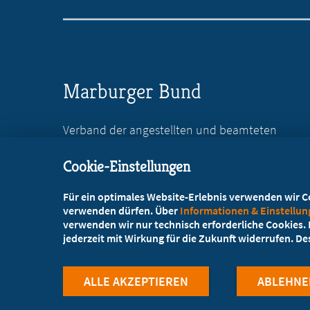
Marburger Bund
Verband der angestellten und beamteten
Ärztinnen und Ärzte Deutschlands e.V.
Cookie-Einstellungen
Reinhardtstr. 36
10117 Berlin
Für ein optimales Website-Erlebnis verwenden wir Coo
verwenden dürfen. Über
Informationen & Einstellu
+49 30 746846-0
verwenden wir nur technisch erforderliche Cookies. L
jederzeit mit Wirkung für die Zukunft widerrufen. D
+49 30 746846-45
info@marburger-bund.de
ALLE AKZEPTIEREN
ABLEHNE