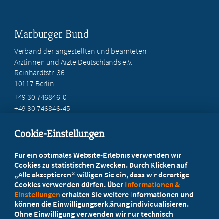
Marburger Bund
Verband der angestellten und beamteten
Ärztinnen und Ärzte Deutschlands e.V.
Reinhardtstr. 36
10117 Berlin
+49 30 746846-0
+49 30 746846-45
info@marburger-bund.de
Cookie-Einstellungen
Beratung vor Ort
Für ein optimales Website-Erlebnis verwenden wir
Ihr Landesverband berät Sie!
Cookies zu statistischen Zwecken. Durch Klicken auf
„Alle akzeptieren“ willigen Sie ein, dass wir derartige
Cookies verwenden dürfen. Über
Informationen &
Ansprechpartner
Einstellungen
erhalten Sie weitere Informationen und
können die Einwilligungserklärung individualisieren.
Ohne Einwilligung verwenden wir nur technisch