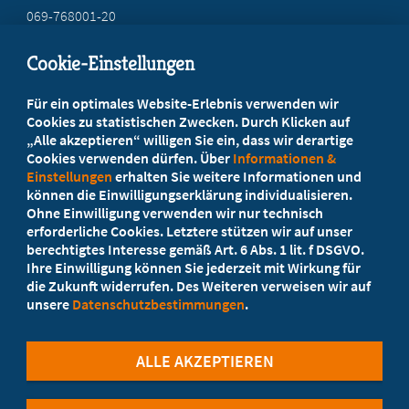
069-768001-20
mail@mb-hessen.de
Cookie-Einstellungen
Beratung vor Ort
Für ein optimales Website-Erlebnis verwenden wir
Ihr Landesverband berät Sie!
Cookies zu statistischen Zwecken. Durch Klicken auf
„Alle akzeptieren“ willigen Sie ein, dass wir derartige
Cookies verwenden dürfen. Über
Informationen &
Ansprechpartner
Einstellungen
erhalten Sie weitere Informationen und
können die Einwilligungserklärung individualisieren.
Ohne Einwilligung verwenden wir nur technisch
Werden Sie jetzt Mitglied
erforderliche Cookies. Letztere stützen wir auf unser
berechtigtes Interesse gemäß Art. 6 Abs. 1 lit. f DSGVO.
5 Vorteile einer MB-Mitgliedschaft
Ihre Einwilligung können Sie jederzeit mit Wirkung für
die Zukunft widerrufen. Des Weiteren verweisen wir auf
unsere
Datenschutzbestimmungen
.
Kostenlos für Studierende
ALLE AKZEPTIEREN