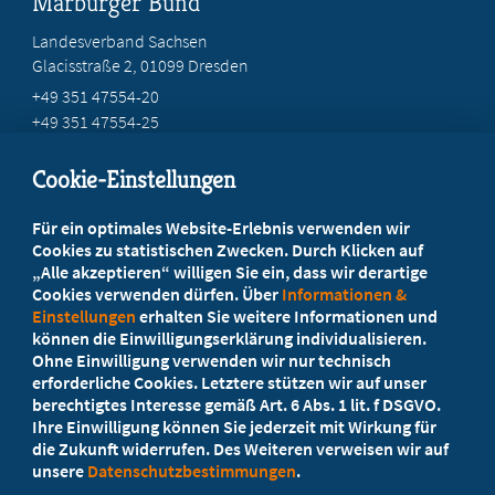
Marburger Bund
Landesverband Sachsen
Glacisstraße 2
, 01099 Dresden
+49 351 47554-20
+49 351 47554-25
info@mb-sachsen.de
Cookie-Einstellungen
Beratung vor Ort
Für ein optimales Website-Erlebnis verwenden wir
Ihr Landesverband berät Sie!
Cookies zu statistischen Zwecken. Durch Klicken auf
„Alle akzeptieren“ willigen Sie ein, dass wir derartige
Cookies verwenden dürfen. Über
Informationen &
Ansprechpartner
Einstellungen
erhalten Sie weitere Informationen und
können die Einwilligungserklärung individualisieren.
Ohne Einwilligung verwenden wir nur technisch
Werden Sie jetzt Mitglied
erforderliche Cookies. Letztere stützen wir auf unser
berechtigtes Interesse gemäß Art. 6 Abs. 1 lit. f DSGVO.
5 Vorteile einer MB-Mitgliedschaft
Ihre Einwilligung können Sie jederzeit mit Wirkung für
die Zukunft widerrufen. Des Weiteren verweisen wir auf
unsere
Datenschutzbestimmungen
.