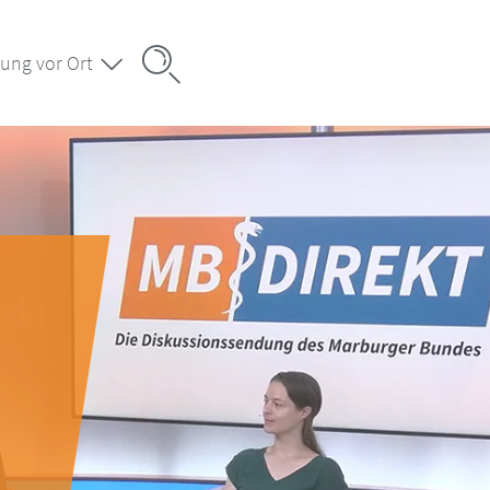
ung vor Ort
nde
d
 –