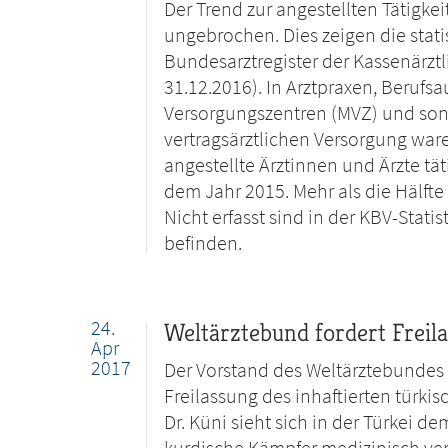
Der Trend zur angestellten Tätigkei
ungebrochen. Dies zeigen die stat
Bundesarztregister der Kassenärzt
31.12.2016). In Arztpraxen, Beruf
Versorgungszentren (MVZ) und son
vertragsärztlichen Versorgung wa
angestellte Ärztinnen und Ärzte tä
dem Jahr 2015. Mehr als die Hälfte
Nicht erfasst sind in der KBV-Statis
befinden.
24.
Weltärztebund fordert Freil
Apr
2017
Der Vorstand des Weltärztebundes (
Freilassung des inhaftierten türki
Dr. Küni sieht sich in der Türkei d
kurdische Kämpfer medizinisch ver