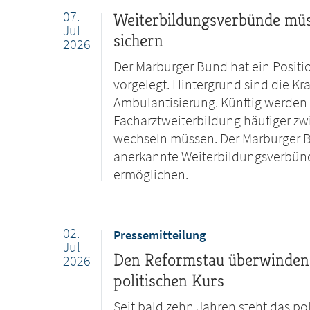
07.
Weiterbildungsverbünde müss
Jul
sichern
2026
Der Marburger Bund hat ein Posit
vorgelegt. Hintergrund sind die 
Ambulantisierung. Künftig werden Ä
Facharztweiterbildung häufiger z
wechseln müssen. Der Marburger B
anerkannte Weiterbildungsverbünd
ermöglichen.
02.
Pressemitteilung
Jul
Den Reformstau überwinden:
2026
politischen Kurs
Seit bald zehn Jahren steht das po