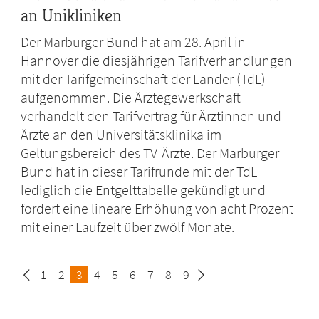
an Unikliniken
Der Marburger Bund hat am 28. April in
Hannover die diesjährigen Tarifverhandlungen
mit der Tarifgemeinschaft der Länder (TdL)
aufgenommen. Die Ärztegewerkschaft
verhandelt den Tarifvertrag für Ärztinnen und
Ärzte an den Universitätsklinika im
Geltungsbereich des TV-Ärzte. Der Marburger
Bund hat in dieser Tarifrunde mit der TdL
lediglich die Entgelttabelle gekündigt und
fordert eine lineare Erhöhung von acht Prozent
mit einer Laufzeit über zwölf Monate.
Seite
1
Seite
2
Seite
3
Seite
4
Seite
5
Seite
6
Seite
7
Seite
8
Seite
9