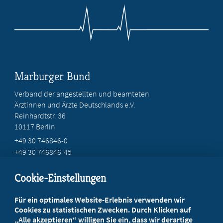
Marburger Bund
Verband der angestellten und beamteten
Ärztinnen und Ärzte Deutschlands e.V.
Reinhardtstr. 36
10117 Berlin
+49 30 746846-0
+49 30 746846-45
info@marburger-bund.de
Cookie-Einstellungen
Beratung vor Ort
Für ein optimales Website-Erlebnis verwenden wir
Ihr Landesverband berät Sie!
Cookies zu statistischen Zwecken. Durch Klicken auf
„Alle akzeptieren“ willigen Sie ein, dass wir derartige