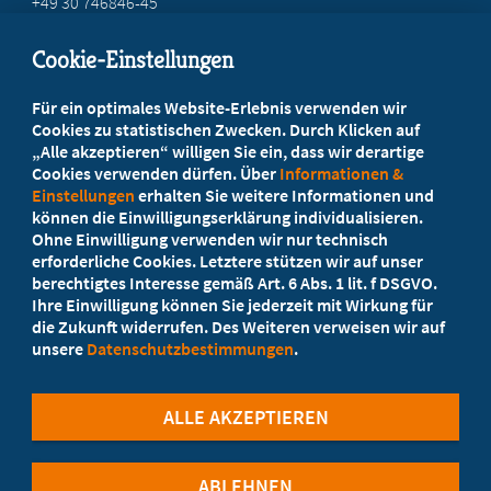
+49 30 746846-45
info@marburger-bund.de
Cookie-Einstellungen
Beratung vor Ort
Für ein optimales Website-Erlebnis verwenden wir
Ihr Landesverband berät Sie!
Cookies zu statistischen Zwecken. Durch Klicken auf
„Alle akzeptieren“ willigen Sie ein, dass wir derartige
Cookies verwenden dürfen. Über
Informationen &
Ansprechpartner
Einstellungen
erhalten Sie weitere Informationen und
können die Einwilligungserklärung individualisieren.
Ohne Einwilligung verwenden wir nur technisch
Werden Sie jetzt Mitglied!
erforderliche Cookies. Letztere stützen wir auf unser
berechtigtes Interesse gemäß Art. 6 Abs. 1 lit. f DSGVO.
5 Vorteile einer Mitgliedschaft
Ihre Einwilligung können Sie jederzeit mit Wirkung für
die Zukunft widerrufen. Des Weiteren verweisen wir auf
unsere
Datenschutzbestimmungen
.
Kostenlos für Studierende
ALLE AKZEPTIEREN
ABLEHNEN