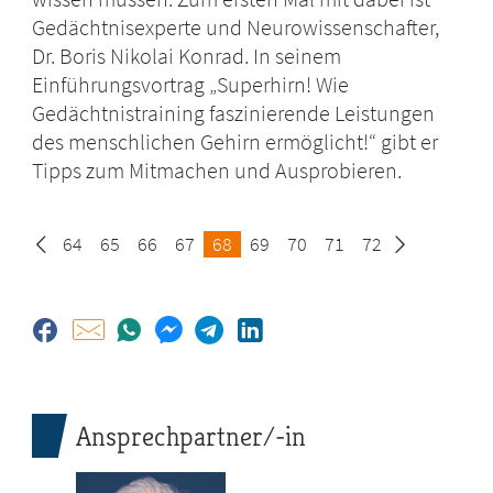
Gedächtnisexperte und Neurowissenschafter,
Dr. Boris Nikolai Konrad. In seinem
Einführungsvortrag „Superhirn! Wie
Gedächtnistraining faszinierende Leistungen
des menschlichen Gehirn ermöglicht!“ gibt er
Tipps zum Mitmachen und Ausprobieren.
Seite
64
Seite
65
Seite
66
Seite
67
Seite
68
Seite
69
Seite
70
Seite
71
Seite
72
Ansprechpartner/-in