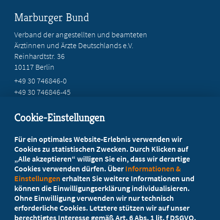
Marburger Bund
Verband der angestellten und beamteten
Ärztinnen und Ärzte Deutschlands e.V.
Reinhardtstr. 36
10117 Berlin
+49 30 746846-0
+49 30 746846-45
info@marburger-bund.de
Cookie-Einstellungen
Beratung vor Ort
Für ein optimales Website-Erlebnis verwenden wir
Ihr Landesverband berät Sie!
Cookies zu statistischen Zwecken. Durch Klicken auf
„Alle akzeptieren“ willigen Sie ein, dass wir derartige
Cookies verwenden dürfen. Über
Informationen &
Ansprechpartner
Einstellungen
erhalten Sie weitere Informationen und
können die Einwilligungserklärung individualisieren.
Ohne Einwilligung verwenden wir nur technisch
Werden Sie jetzt Mitglied!
erforderliche Cookies. Letztere stützen wir auf unser
berechtigtes Interesse gemäß Art. 6 Abs. 1 lit. f DSGVO.