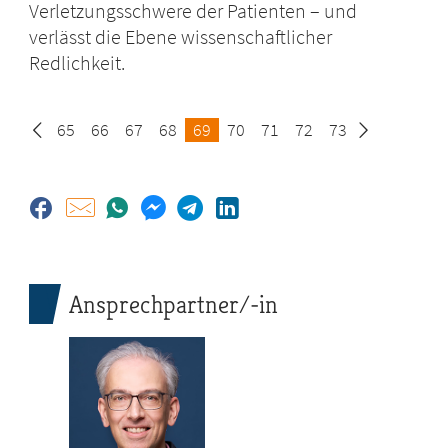
Verletzungsschwere der Patienten – und
verlässt die Ebene wissenschaftlicher
Redlichkeit.
Seite
65
Seite
66
Seite
67
Seite
68
Seite
69
Seite
70
Seite
71
Seite
72
Seite
73
Ansprechpartner/-in