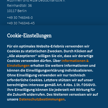
Reinhardtstr. 36
10117 Berlin
+49 30 746846-0
+49 30 746846-45
info@marburger-bund.de
Cookie-Einstellungen
Beratung vor Ort
Für ein optimales Website-Erlebnis verwenden wir
Ihr Landesverband berät Sie!
Cookies zu statistischen Zwecken. Durch Klicken auf
„Alle akzeptieren“ willigen Sie ein, dass wir derartige
Cookies verwenden dürfen. Über
Informationen &
Ansprechpartner
Einstellungen
erhalten Sie weitere Informationen und
können die Einwilligungserklärung individualisieren.
Ohne Einwilligung verwenden wir nur technisch
Werden Sie jetzt Mitglied!
erforderliche Cookies. Letztere stützen wir auf unser
berechtigtes Interesse gemäß Art. 6 Abs. 1 lit. f DSGVO.
5 Vorteile einer Mitgliedschaft
Ihre Einwilligung können Sie jederzeit mit Wirkung für
die Zukunft widerrufen. Des Weiteren verweisen wir auf
unsere
Datenschutzbestimmungen
.
Kostenlos für Studierende