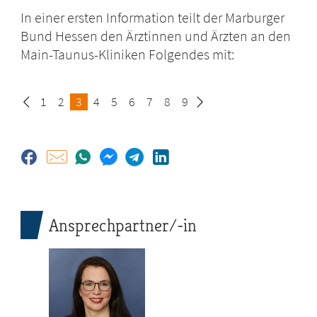
In einer ersten Information teilt der Marburger
Bund Hessen den Ärztinnen und Ärzten an den
Main-Taunus-Kliniken Folgendes mit:
Seite
1
Seite
2
Seite
3
Seite
4
Seite
5
Seite
6
Seite
7
Seite
8
Seite
9
Ansprechpartner/-in