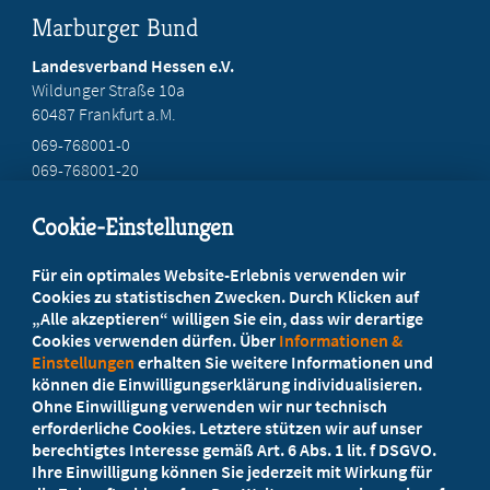
Marburger Bund
Landesverband Hessen e.V.
Wildunger Straße 10a
60487 Frankfurt a.M.
069-768001-0
069-768001-20
mail@mb-hessen.de
Cookie-Einstellungen
Beratung vor Ort
Für ein optimales Website-Erlebnis verwenden wir
Ihr Landesverband berät Sie!
Cookies zu statistischen Zwecken. Durch Klicken auf
„Alle akzeptieren“ willigen Sie ein, dass wir derartige
Cookies verwenden dürfen. Über
Informationen &
Ansprechpartner
Einstellungen
erhalten Sie weitere Informationen und
können die Einwilligungserklärung individualisieren.
Ohne Einwilligung verwenden wir nur technisch
Werden Sie jetzt Mitglied
erforderliche Cookies. Letztere stützen wir auf unser
berechtigtes Interesse gemäß Art. 6 Abs. 1 lit. f DSGVO.
5 Vorteile einer MB-Mitgliedschaft
Ihre Einwilligung können Sie jederzeit mit Wirkung für