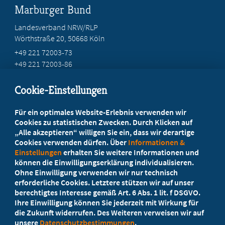
Marburger Bund
Landesverband NRW/RLP
Wörthstraße 20, 50668 Köln
+49 221 72003-73
+49 221 72003-86
info@marburger-bund.net
Cookie-Einstellungen
Beratung vor Ort
Für ein optimales Website-Erlebnis verwenden wir
Ihr Landesverband berät Sie!
Cookies zu statistischen Zwecken. Durch Klicken auf
„Alle akzeptieren“ willigen Sie ein, dass wir derartige
Cookies verwenden dürfen. Über
Informationen &
Ansprechpartner
Einstellungen
erhalten Sie weitere Informationen und
können die Einwilligungserklärung individualisieren.
Ohne Einwilligung verwenden wir nur technisch
Werden Sie jetzt Mitglied
erforderliche Cookies. Letztere stützen wir auf unser
berechtigtes Interesse gemäß Art. 6 Abs. 1 lit. f DSGVO.
5 Vorteile einer MB-Mitgliedschaft
Ihre Einwilligung können Sie jederzeit mit Wirkung für
die Zukunft widerrufen. Des Weiteren verweisen wir auf
unsere
Datenschutzbestimmungen
.