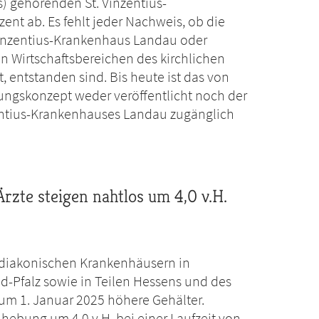
s) gehörenden St. Vinzentius-
nt ab. Es fehlt jeder Nachweis, ob die
 Vinzentius-Krankenhaus Landau oder
en Wirtschaftsbereichen des kirchlichen
t, entstanden sind. Bis heute ist das von
rungskonzept weder veröffentlicht noch der
zentius-Krankenhauses Landau zugänglich
rzte steigen nahtlos um 4,0 v.H.
0 diakonischen Krankenhäusern in
-Pfalz sowie in Teilen Hessens und des
um 1. Januar 2025 höhere Gehälter.
hebung um 4,0 v.H. bei einer Laufzeit von