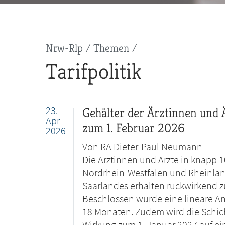
Pfadnavigation
Nrw-Rlp
Themen
Tarifpolitik
23.
Gehälter der Ärztinnen und Ä
Apr
zum 1. Februar 2026
2026
Von RA Dieter-Paul Neumann
Die Ärztinnen und Ärzte in knapp 
Nordrhein-Westfalen und Rheinland
Saarlandes erhalten rückwirkend z
Beschlossen wurde eine lineare An
18 Monaten. Zudem wird die Schic
Wirkung zum 1. Januar 2027 auf ei