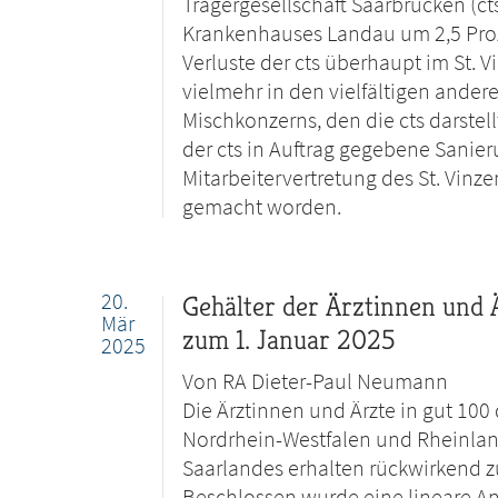
Trägergesellschaft Saarbrücken (ct
Krankenhauses Landau um 2,5 Proze
Verluste der cts überhaupt im St.
vielmehr in den vielfältigen ander
Mischkonzerns, den die cts darstell
der cts in Auftrag gegebene Sanie
Mitarbeitervertretung des St. Vin
gemacht worden.
20.
Gehälter der Ärztinnen und Ä
Mär
zum 1. Januar 2025
2025
Von RA Dieter-Paul Neumann
Die Ärztinnen und Ärzte in gut 10
Nordrhein-Westfalen und Rheinland
Saarlandes erhalten rückwirkend z
Beschlossen wurde eine lineare An