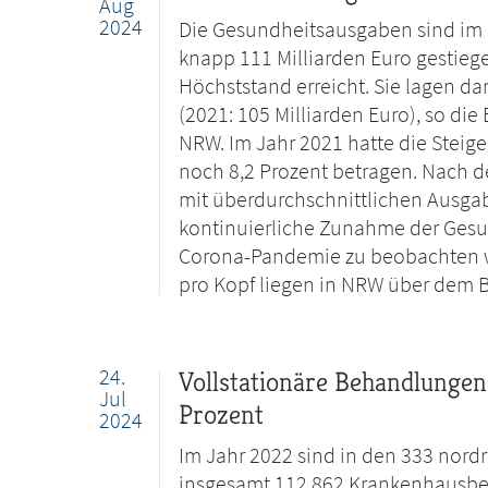
Aug
2024
Die Gesundheitsausgaben sind im 
knapp 111 Milliarden Euro gestie
Höchststand erreicht. Sie lagen da
(2021: 105 Milliarden Euro), so di
NRW. Im Jahr 2021 hatte die Stei
noch 8,2 Prozent betragen. Nach 
mit überdurchschnittlichen Ausgab
kontinuierliche Zunahme der Gesun
Corona-Pandemie zu beobachten wa
pro Kopf liegen in NRW über dem 
24.
Vollstationäre Behandlungen
Jul
Prozent
2024
Im Jahr 2022 sind in den 333 nord
insgesamt 112.862 Krankenhausbet