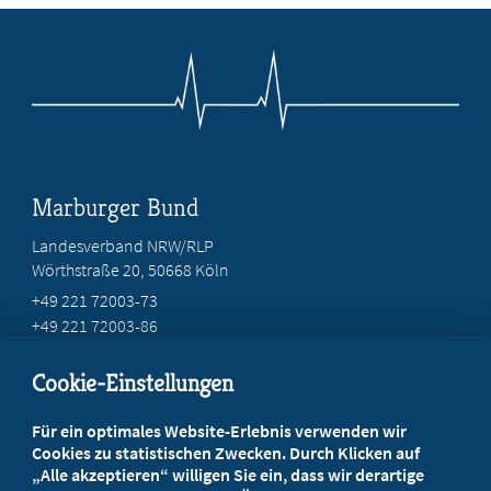
Marburger Bund
Landesverband NRW/RLP
Wörthstraße 20, 50668 Köln
+49 221 72003-73
+49 221 72003-86
info@marburger-bund.net
Cookie-Einstellungen
Beratung vor Ort
Für ein optimales Website-Erlebnis verwenden wir
Ihr Landesverband berät Sie!
Cookies zu statistischen Zwecken. Durch Klicken auf
„Alle akzeptieren“ willigen Sie ein, dass wir derartige