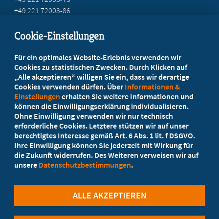
+49 221 72003-86
info@marburger-bund.net
Cookie-Einstellungen
Beratung vor Ort
Für ein optimales Website-Erlebnis verwenden wir
Ihr Landesverband berät Sie!
Cookies zu statistischen Zwecken. Durch Klicken auf
„Alle akzeptieren“ willigen Sie ein, dass wir derartige
Cookies verwenden dürfen. Über
Informationen &
Ansprechpartner
Einstellungen
erhalten Sie weitere Informationen und
können die Einwilligungserklärung individualisieren.
Ohne Einwilligung verwenden wir nur technisch
Werden Sie jetzt Mitglied
erforderliche Cookies. Letztere stützen wir auf unser
berechtigtes Interesse gemäß Art. 6 Abs. 1 lit. f DSGVO.
5 Vorteile einer MB-Mitgliedschaft
Ihre Einwilligung können Sie jederzeit mit Wirkung für
die Zukunft widerrufen. Des Weiteren verweisen wir auf
unsere
Datenschutzbestimmungen
.
Kostenlos für Studierende
ALLE AKZEPTIEREN