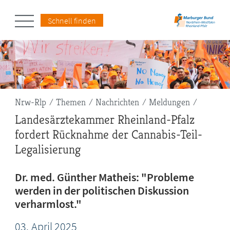
Schnell finden
Pfadnavigation
Nrw-Rlp
Themen
Nachrichten
Meldungen
Landesärztekammer Rheinland-Pfalz
fordert Rücknahme der Cannabis-Teil-
Legalisierung
Dr. med. Günther Matheis: "Probleme
werden in der politischen Diskussion
verharmlost."
03.
April
2025