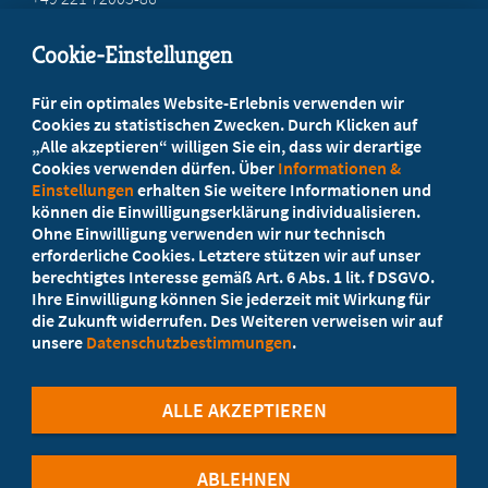
info@marburger-bund.net
Cookie-Einstellungen
Beratung vor Ort
Für ein optimales Website-Erlebnis verwenden wir
Ihr Landesverband berät Sie!
Cookies zu statistischen Zwecken. Durch Klicken auf
„Alle akzeptieren“ willigen Sie ein, dass wir derartige
Cookies verwenden dürfen. Über
Informationen &
Ansprechpartner
Einstellungen
erhalten Sie weitere Informationen und
können die Einwilligungserklärung individualisieren.
Ohne Einwilligung verwenden wir nur technisch
Werden Sie jetzt Mitglied
erforderliche Cookies. Letztere stützen wir auf unser
berechtigtes Interesse gemäß Art. 6 Abs. 1 lit. f DSGVO.
5 Vorteile einer MB-Mitgliedschaft
Ihre Einwilligung können Sie jederzeit mit Wirkung für
die Zukunft widerrufen. Des Weiteren verweisen wir auf
unsere
Datenschutzbestimmungen
.
Kostenlos für Studierende
ALLE AKZEPTIEREN
ABLEHNEN