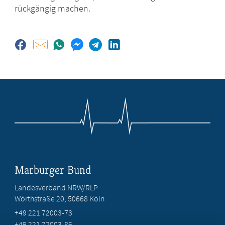
rückgängig machen.
Marburger Bund
Landesverband NRW/RLP
Wörthstraße 20, 50668 Köln
+49 221 72003-73
+49 221 72003-86