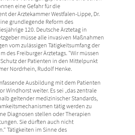
können eine Gefahr für die
dent der Ärztekammer Westfalen-Lippe, Dr.
 eine grundlegende Reform des
iesjährige 120. Deutsche Ärztetag in
setzgeber müsse alle invasiven Maßnahmen
en vom zulässigen Tätigkeitsumfang der
um des Freiburger Ärztetags. "Wir müssen
chutz der Patienten in den Mittelpunkt
mmer Nordrhein, Rudolf Henke.
umfassende Ausbildung mit dem Patienten
or Windhorst weiter. Es sei „das zentrale
alb geltender medizinischer Standards,
ksamkeitsmechanismen tätig werden zu
eine Diagnosen stellen oder Therapien
tungen. Sie dürften auch nicht
.“ Tätigkeiten im Sinne des