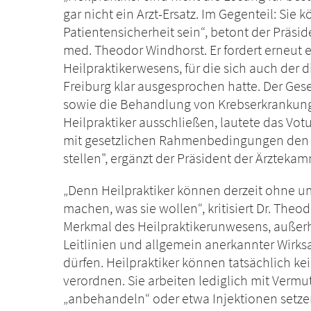
gar nicht ein Arzt-Ersatz. Im Gegenteil: Sie 
Patientensicherheit sein“, betont der Präsi
med. Theodor Windhorst. Er fordert erneut
Heilpraktikerwesens, für die sich auch der d
Freiburg klar ausgesprochen hatte. Der Ge
sowie die Behandlung von Krebserkrankung
Heilpraktiker ausschließen, lautete das Vot
mit gesetzlichen Rahmenbedingungen den S
stellen", ergänzt der Präsident der Ärzteka
„Denn Heilpraktiker können derzeit ohne 
machen, was sie wollen“, kritisiert Dr. Theod
Merkmal des Heilpraktikerunwesens, außerh
Leitlinien und allgemein anerkannter Wir
dürfen. Heilpraktiker können tatsächlich k
verordnen. Sie arbeiten lediglich mit Vermu
„anbehandeln“ oder etwa Injektionen setzen