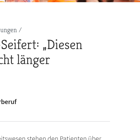
dungen
Seifert: „Diesen
cht länger
rberuf
tswesen stehen den Patienten über