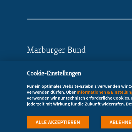
Marburger Bund
Landesverband NRW/RLP
Cookie-Einstellungen
Wörthstraße 20, 50668 Köln
Für ein optimales Website-Erlebnis verwenden wir Coo
+49 221 72003-73
verwenden dürfen. Über
Informationen & Einstellu
verwenden wir nur technisch erforderliche Cookies. L
+49 221 72003-86
jederzeit mit Wirkung für die Zukunft widerrufen. D
info@marburger-bund.net
ALLE AKZEPTIEREN
ABLEHNE