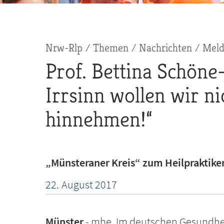
Pfadnavigation
Nrw-Rlp
Themen
Nachrichten
Mel
Prof. Bettina Schöne-
Irrsinn wollen wir ni
hinnehmen!“
„Münsteraner Kreis“ zum Heilpraktike
22.
August
2017
Münster
mhe. Im deutschen Gesundhei