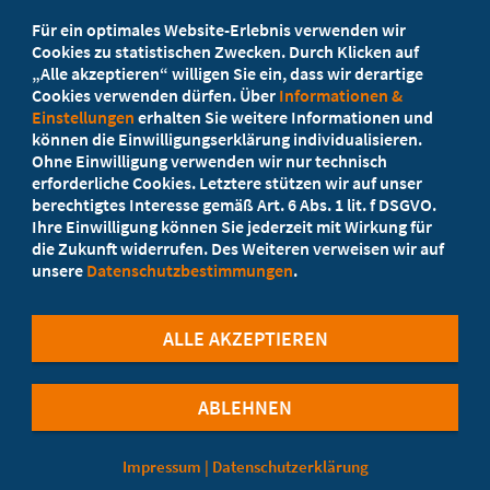
Beratung vor Ort
Für ein optimales Website-Erlebnis verwenden wir
Ihr Landesverband berät Sie!
Cookies zu statistischen Zwecken. Durch Klicken auf
„Alle akzeptieren“ willigen Sie ein, dass wir derartige
Cookies verwenden dürfen. Über
Informationen &
Ansprechpartner
Einstellungen
erhalten Sie weitere Informationen und
können die Einwilligungserklärung individualisieren.
Ohne Einwilligung verwenden wir nur technisch
Werden Sie jetzt Mitglied
erforderliche Cookies. Letztere stützen wir auf unser
berechtigtes Interesse gemäß Art. 6 Abs. 1 lit. f DSGVO.
5 Vorteile einer MB-Mitgliedschaft
Ihre Einwilligung können Sie jederzeit mit Wirkung für
die Zukunft widerrufen. Des Weiteren verweisen wir auf
unsere
Datenschutzbestimmungen
.
Kostenlos für Studierende
ALLE AKZEPTIEREN
ABLEHNEN
©Marburger Bund
Impressum
|
Datenschutzerklärung
Cookie-Einstellungen
Datenschutzerklärung
Impressum
Kontakt