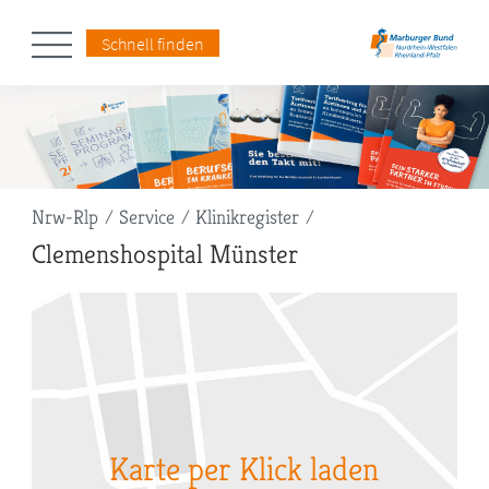
Schnell finden
Pfadnavigation
Nrw-Rlp
Service
Klinikregister
Clemenshospital Münster
Karte per Klick laden