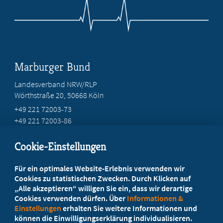
Marburger Bund
Landesverband NRW/RLP
Wörthstraße 20, 50668 Köln
+49 221 72003-73
+49 221 72003-86
info@marburger-bund.net
Cookie-Einstellungen
Beratung vor Ort
Für ein optimales Website-Erlebnis verwenden wir
Ihr Landesverband berät Sie!
Cookies zu statistischen Zwecken. Durch Klicken auf
„Alle akzeptieren“ willigen Sie ein, dass wir derartige
Cookies verwenden dürfen. Über
Informationen &
Ansprechpartner
Einstellungen
erhalten Sie weitere Informationen und
können die Einwilligungserklärung individualisieren.