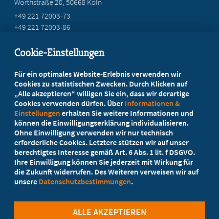
Wörthstraße 20, 50668 Köln
+49 221 72003-73
+49 221 72003-86
info@marburger-bund.net
Cookie-Einstellungen
Beratung vor Ort
Für ein optimales Website-Erlebnis verwenden wir
Ihr Landesverband berät Sie!
Cookies zu statistischen Zwecken. Durch Klicken auf
„Alle akzeptieren“ willigen Sie ein, dass wir derartige
Cookies verwenden dürfen. Über
Informationen &
Ansprechpartner
Einstellungen
erhalten Sie weitere Informationen und
können die Einwilligungserklärung individualisieren.
Ohne Einwilligung verwenden wir nur technisch
Werden Sie jetzt Mitglied
erforderliche Cookies. Letztere stützen wir auf unser
berechtigtes Interesse gemäß Art. 6 Abs. 1 lit. f DSGVO.
5 Vorteile einer MB-Mitgliedschaft
Ihre Einwilligung können Sie jederzeit mit Wirkung für
die Zukunft widerrufen. Des Weiteren verweisen wir auf
unsere
Datenschutzbestimmungen
.
Kostenlos für Studierende
ALLE AKZEPTIEREN