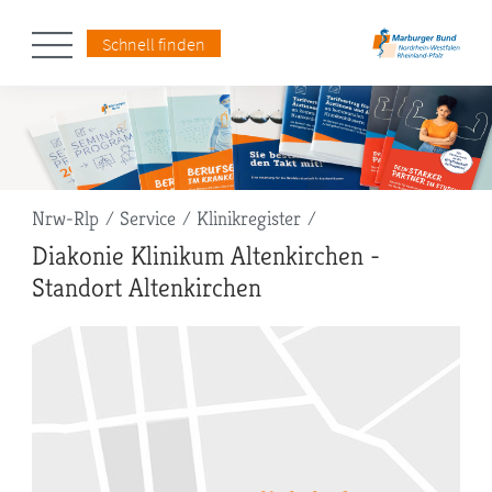
Schnell finden
Pfadnavigation
Nrw-Rlp
Service
Klinikregister
Diakonie Klinikum Altenkirchen -
Standort Altenkirchen