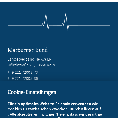
Marburger Bund
Landesverband NRW/RLP
Wörthstraße 20, 50668 Köln
+49 221 72003-73
+49 221 72003-86
info@marburger-bund.net
Cookie-Einstellungen
Beratung vor Ort
Für ein optimales Website-Erlebnis verwenden wir
Ihr Landesverband berät Sie!
Cookies zu statistischen Zwecken. Durch Klicken auf
„Alle akzeptieren“ willigen Sie ein, dass wir derartige