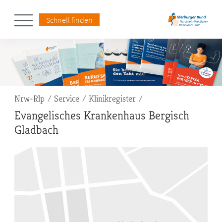
Schnell finden
Pfadnavigation
Nrw-Rlp
Service
Klinikregister
Evangelisches Krankenhaus Bergisch
Gladbach