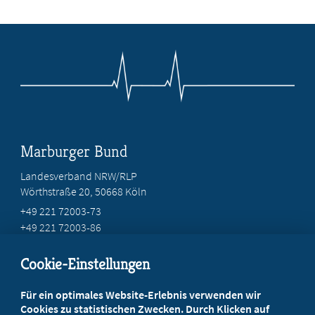
Marburger Bund
Landesverband NRW/RLP
Wörthstraße 20, 50668 Köln
+49 221 72003-73
+49 221 72003-86
info@marburger-bund.net
Cookie-Einstellungen
Beratung vor Ort
Für ein optimales Website-Erlebnis verwenden wir
Ihr Landesverband berät Sie!
Cookies zu statistischen Zwecken. Durch Klicken auf