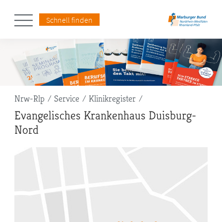
Schnell finden
Pfadnavigation
Nrw-Rlp
Service
Klinikregister
Evangelisches Krankenhaus Duisburg-
Nord