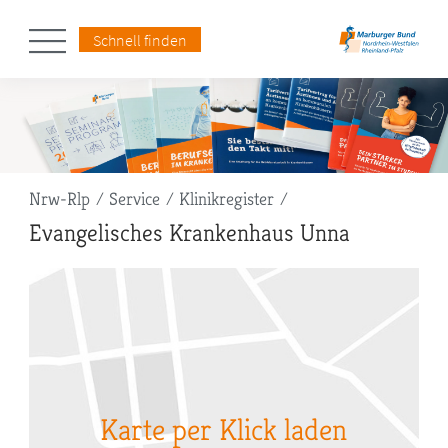
Schnell finden
Pfadnavigation
Nrw-Rlp
Service
Klinikregister
Evangelisches Krankenhaus Unna
Karte per Klick laden