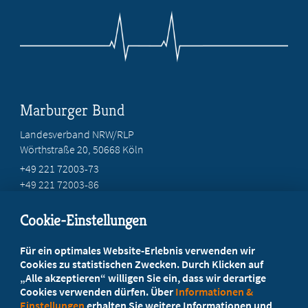
Marburger Bund
Landesverband NRW/RLP
Wörthstraße 20, 50668 Köln
+49 221 72003-73
+49 221 72003-86
info@marburger-bund.net
Cookie-Einstellungen
Beratung vor Ort
Für ein optimales Website-Erlebnis verwenden wir
Ihr Landesverband berät Sie!
Cookies zu statistischen Zwecken. Durch Klicken auf
„Alle akzeptieren“ willigen Sie ein, dass wir derartige
Cookies verwenden dürfen. Über
Informationen &
Ansprechpartner
Einstellungen
erhalten Sie weitere Informationen und