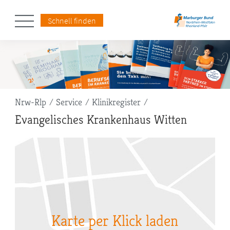
Schnell finden
Pfadnavigation
Nrw-Rlp
Service
Klinikregister
Evangelisches Krankenhaus Witten
Karte per Klick laden