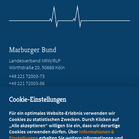
Marburger Bund
Landesverband NRW/RLP
Wörthstraße 20, 50668 Köln
+49 221 72003-73
+49 221 72003-86
info@marburger-bund.net
Cookie-Einstellungen
Beratung vor Ort
Für ein optimales Website-Erlebnis verwenden wir
Ihr Landesverband berät Sie!
Cookies zu statistischen Zwecken. Durch Klicken auf
„Alle akzeptieren“ willigen Sie ein, dass wir derartige
Cookies verwenden dürfen. Über
Informationen &
Ansprechpartner
Einstellungen
erhalten Sie weitere Informationen und