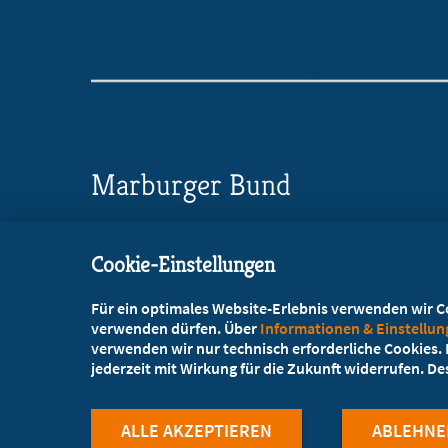
Marburger Bund
Landesverband NRW/RLP
Cookie-Einstellungen
Wörthstraße 20, 50668 Köln
Für ein optimales Website-Erlebnis verwenden wir Coo
+49 221 72003-73
verwenden dürfen. Über
Informationen & Einstellu
verwenden wir nur technisch erforderliche Cookies. L
+49 221 72003-86
jederzeit mit Wirkung für die Zukunft widerrufen. D
info@marburger-bund.net
ALLE AKZEPTIEREN
ABLEHNE