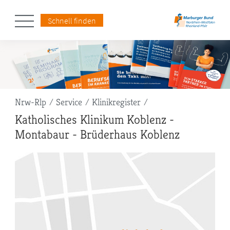
Schnell finden
Pfadnavigation
Nrw-Rlp
Service
Klinikregister
Katholisches Klinikum Koblenz -
Montabaur - Brüderhaus Koblenz