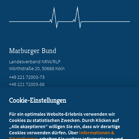
Marburger Bund
Landesverband NRW/RLP
Wörthstraße 20, 50668 Köln
+49 221 72003-73
+49 221 72003-86
info@marburger-bund.net
Cookie-Einstellungen
Beratung vor Ort
Für ein optimales Website-Erlebnis verwenden wir
Ihr Landesverband berät Sie!
Cookies zu statistischen Zwecken. Durch Klicken auf
„Alle akzeptieren“ willigen Sie ein, dass wir derartige
Cookies verwenden dürfen. Über
Informationen &
Ansprechpartner
Einstellungen
erhalten Sie weitere Informationen und