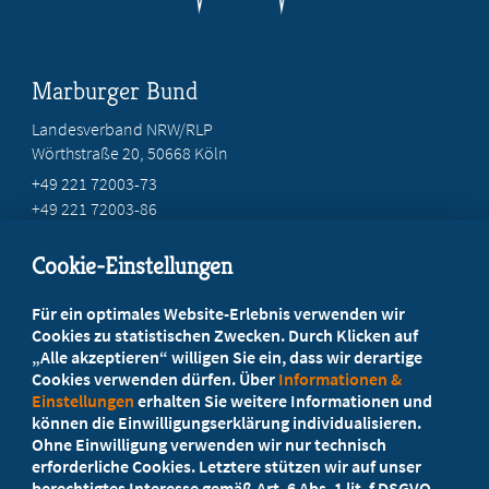
Marburger Bund
Landesverband NRW/RLP
Wörthstraße 20, 50668 Köln
+49 221 72003-73
+49 221 72003-86
info@marburger-bund.net
Cookie-Einstellungen
Beratung vor Ort
Für ein optimales Website-Erlebnis verwenden wir
Ihr Landesverband berät Sie!
Cookies zu statistischen Zwecken. Durch Klicken auf
„Alle akzeptieren“ willigen Sie ein, dass wir derartige
Cookies verwenden dürfen. Über
Informationen &
Ansprechpartner
Einstellungen
erhalten Sie weitere Informationen und
können die Einwilligungserklärung individualisieren.
Ohne Einwilligung verwenden wir nur technisch
Werden Sie jetzt Mitglied
erforderliche Cookies. Letztere stützen wir auf unser
berechtigtes Interesse gemäß Art. 6 Abs. 1 lit. f DSGVO.