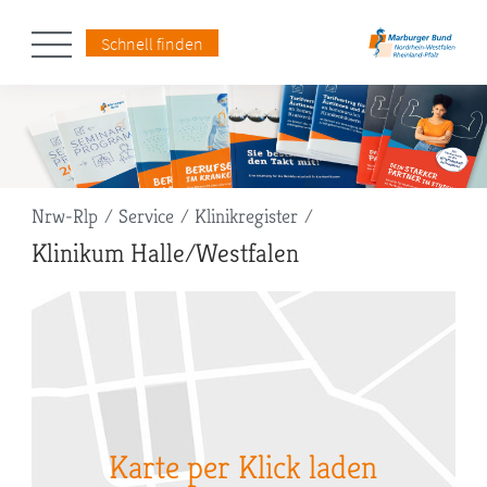
Schnell finden
Pfadnavigation
Nrw-Rlp
Service
Klinikregister
Klinikum Halle/Westfalen
Karte per Klick laden