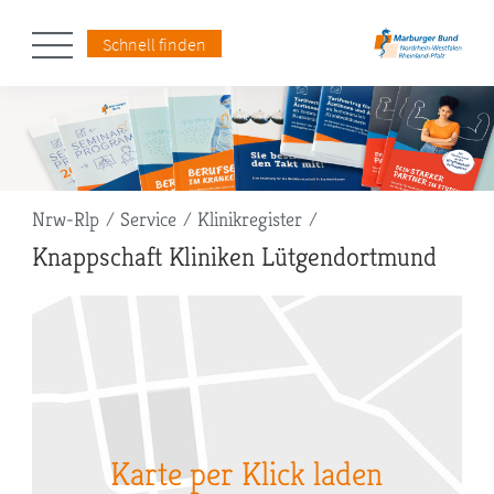
Schnell finden
Pfadnavigation
Nrw-Rlp
Service
Klinikregister
Knappschaft Kliniken Lütgendortmund
Karte per Klick laden