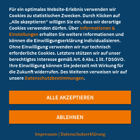
Beratung vor Ort
Für ein optimales Website-Erlebnis verwenden wir
Ihr Landesverband berät Sie!
Cookies zu statistischen Zwecken. Durch Klicken auf
„Alle akzeptieren“ willigen Sie ein, dass wir derartige
Cookies verwenden dürfen. Über
Informationen &
Ansprechpartner
Einstellungen
erhalten Sie weitere Informationen und
können die Einwilligungserklärung individualisieren.
Ohne Einwilligung verwenden wir nur technisch
Werden Sie jetzt Mitglied
erforderliche Cookies. Letztere stützen wir auf unser
berechtigtes Interesse gemäß Art. 6 Abs. 1 lit. f DSGVO.
5 Vorteile einer MB-Mitgliedschaft
Ihre Einwilligung können Sie jederzeit mit Wirkung für
die Zukunft widerrufen. Des Weiteren verweisen wir auf
unsere
Datenschutzbestimmungen
.
Kostenlos für Studierende
ALLE AKZEPTIEREN
ABLEHNEN
©Marburger Bund
Impressum
|
Datenschutzerklärung
Cookie-Einstellungen
Datenschutzerklärung