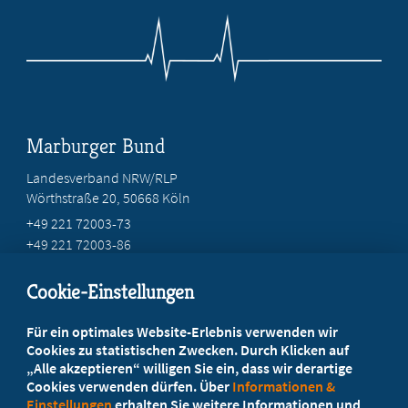
Marburger Bund
Landesverband NRW/RLP
Wörthstraße 20, 50668 Köln
+49 221 72003-73
+49 221 72003-86
info@marburger-bund.net
Cookie-Einstellungen
Beratung vor Ort
Für ein optimales Website-Erlebnis verwenden wir
Ihr Landesverband berät Sie!
Cookies zu statistischen Zwecken. Durch Klicken auf
„Alle akzeptieren“ willigen Sie ein, dass wir derartige
Cookies verwenden dürfen. Über
Informationen &
Ansprechpartner
Einstellungen
erhalten Sie weitere Informationen und