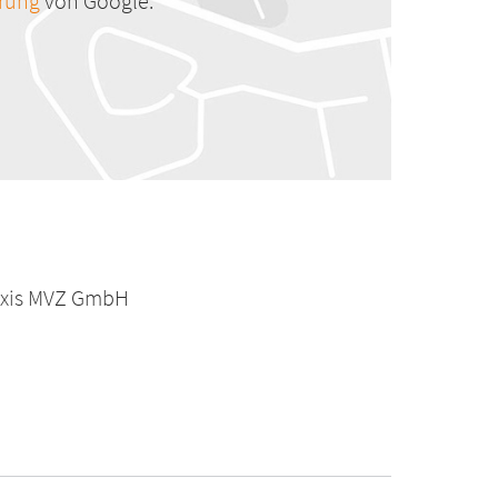
ärung
von Google.
raxis MVZ GmbH