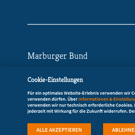
Marburger Bund
Landesverband NRW/RLP
Cookie-Einstellungen
Wörthstraße 20, 50668 Köln
Für ein optimales Website-Erlebnis verwenden wir Coo
+49 221 72003-73
verwenden dürfen. Über
Informationen & Einstellu
verwenden wir nur technisch erforderliche Cookies. L
+49 221 72003-86
jederzeit mit Wirkung für die Zukunft widerrufen. D
info@marburger-bund.net
ALLE AKZEPTIEREN
ABLEHNE