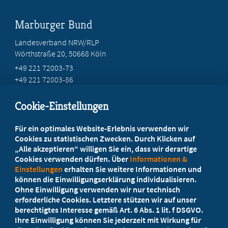
Marburger Bund
Landesverband NRW/RLP
Wörthstraße 20, 50668 Köln
+49 221 72003-73
+49 221 72003-86
info@marburger-bund.net
Cookie-Einstellungen
Beratung vor Ort
Für ein optimales Website-Erlebnis verwenden wir
Ihr Landesverband berät Sie!
Cookies zu statistischen Zwecken. Durch Klicken auf
„Alle akzeptieren“ willigen Sie ein, dass wir derartige
Cookies verwenden dürfen. Über
Informationen &
Ansprechpartner
Einstellungen
erhalten Sie weitere Informationen und
können die Einwilligungserklärung individualisieren.
Ohne Einwilligung verwenden wir nur technisch
Werden Sie jetzt Mitglied
erforderliche Cookies. Letztere stützen wir auf unser
berechtigtes Interesse gemäß Art. 6 Abs. 1 lit. f DSGVO.
5 Vorteile einer MB-Mitgliedschaft
Ihre Einwilligung können Sie jederzeit mit Wirkung für