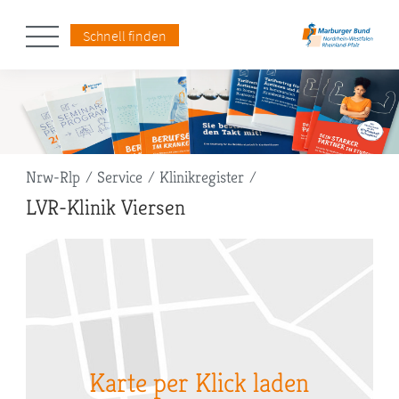
Schnell finden
Pfadnavigation
Nrw-Rlp
Service
Klinikregister
LVR-Klinik Viersen
Karte per Klick laden