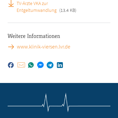
TV-Ärzte VKA zur
Entgeltumwandlung
(13.4 KB)
Weitere Informationen
www.klinik-viersen.lvr.de