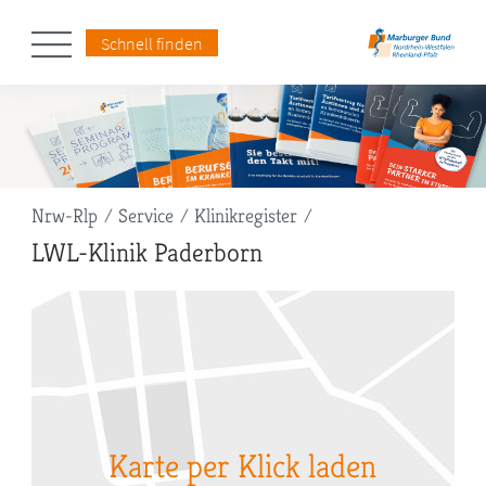
Schnell finden
Pfadnavigation
Nrw-Rlp
Service
Klinikregister
LWL-Klinik Paderborn
Karte per Klick laden