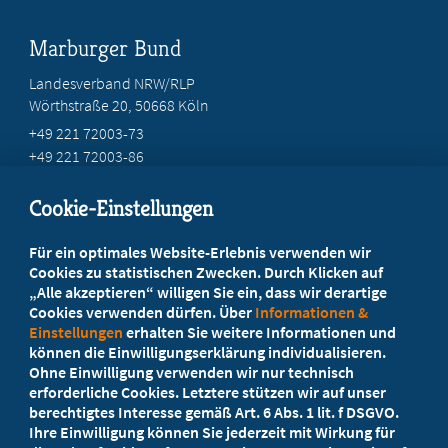
Marburger Bund
Landesverband NRW/RLP
Wörthstraße 20, 50668 Köln
+49 221 72003-73
+49 221 72003-86
info@marburger-bund.net
Cookie-Einstellungen
Beratung vor Ort
Für ein optimales Website-Erlebnis verwenden wir
Ihr Landesverband berät Sie!
Cookies zu statistischen Zwecken. Durch Klicken auf
„Alle akzeptieren“ willigen Sie ein, dass wir derartige
Cookies verwenden dürfen. Über
Informationen &
Ansprechpartner
Einstellungen
erhalten Sie weitere Informationen und
können die Einwilligungserklärung individualisieren.
Ohne Einwilligung verwenden wir nur technisch
Werden Sie jetzt Mitglied
erforderliche Cookies. Letztere stützen wir auf unser
berechtigtes Interesse gemäß Art. 6 Abs. 1 lit. f DSGVO.
5 Vorteile einer MB-Mitgliedschaft
Ihre Einwilligung können Sie jederzeit mit Wirkung für