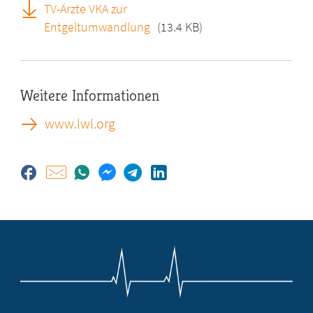
TV-Ärzte VKA zur
Entgeltumwandlung
(13.4 KB)
Weitere Informationen
www.lwl.org