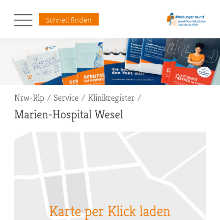
Schnell finden
Pfadnavigation
Nrw-Rlp
Service
Klinikregister
Marien-Hospital Wesel
Karte per Klick laden