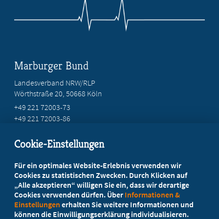
Marburger Bund
Landesverband NRW/RLP
Wörthstraße 20, 50668 Köln
+49 221 72003-73
+49 221 72003-86
info@marburger-bund.net
Cookie-Einstellungen
Beratung vor Ort
Für ein optimales Website-Erlebnis verwenden wir
Ihr Landesverband berät Sie!
Cookies zu statistischen Zwecken. Durch Klicken auf
„Alle akzeptieren“ willigen Sie ein, dass wir derartige
Cookies verwenden dürfen. Über
Informationen &
Ansprechpartner
Einstellungen
erhalten Sie weitere Informationen und
können die Einwilligungserklärung individualisieren.