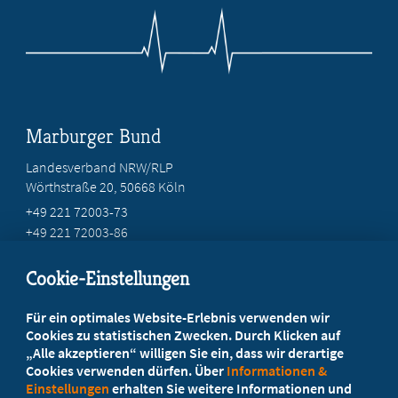
Marburger Bund
Landesverband NRW/RLP
Wörthstraße 20, 50668 Köln
+49 221 72003-73
+49 221 72003-86
info@marburger-bund.net
Cookie-Einstellungen
Beratung vor Ort
Für ein optimales Website-Erlebnis verwenden wir
Ihr Landesverband berät Sie!
Cookies zu statistischen Zwecken. Durch Klicken auf
„Alle akzeptieren“ willigen Sie ein, dass wir derartige
Cookies verwenden dürfen. Über
Informationen &
Ansprechpartner
Einstellungen
erhalten Sie weitere Informationen und