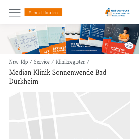
Schnell finden
Pfadnavigation
Nrw-Rlp
Service
Klinikregister
Median Klinik Sonnenwende Bad
Dürkheim