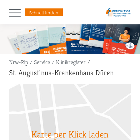
Schnell finden
Pfadnavigation
Nrw-Rlp
Service
Klinikregister
St. Augustinus-Krankenhaus Düren
Karte per Klick laden