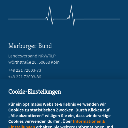
Marburger Bund
Landesverband NRW/RLP
Wörthstraße 20, 50668 Köln
+49 221 72003-73
+49 221 72003-86
info@marburger-bund.net
Cookie-Einstellungen
Beratung vor Ort
Für ein optimales Website-Erlebnis verwenden wir
Ihr Landesverband berät Sie!
Cookies zu statistischen Zwecken. Durch Klicken auf
„Alle akzeptieren“ willigen Sie ein, dass wir derartige
Cookies verwenden dürfen. Über
Informationen &
Ansprechpartner
Einstellungen
erhalten Sie weitere Informationen und