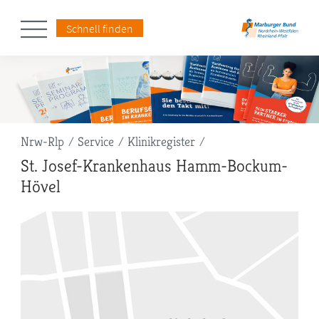
Schnell finden
Pfadnavigation
Nrw-Rlp
Service
Klinikregister
St. Josef-Krankenhaus Hamm-Bockum-
Hövel