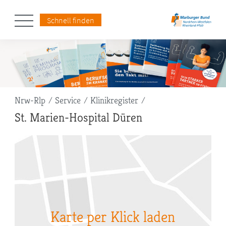
Schnell finden
Pfadnavigation
Nrw-Rlp
Service
Klinikregister
St. Marien-Hospital Düren
Karte per Klick laden