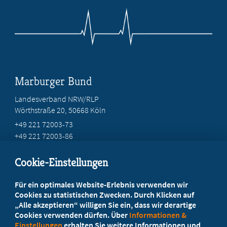
Marburger Bund
Landesverband NRW/RLP
Wörthstraße 20, 50668 Köln
+49 221 72003-73
+49 221 72003-86
info@marburger-bund.net
Cookie-Einstellungen
Beratung vor Ort
Für ein optimales Website-Erlebnis verwenden wir
Ihr Landesverband berät Sie!
Cookies zu statistischen Zwecken. Durch Klicken auf
„Alle akzeptieren“ willigen Sie ein, dass wir derartige
Cookies verwenden dürfen. Über
Informationen &
Ansprechpartner
Einstellungen
erhalten Sie weitere Informationen und