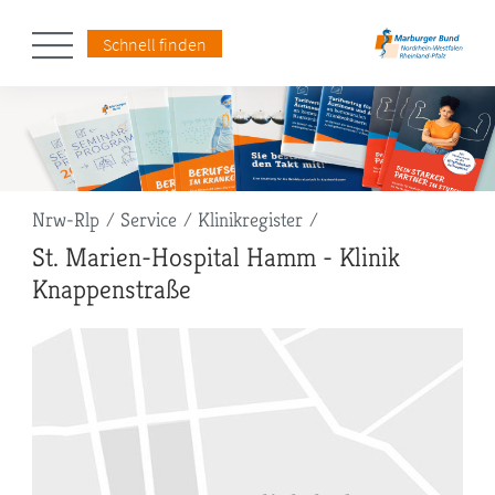
Schnell finden
Pfadnavigation
Nrw-Rlp
Service
Klinikregister
St. Marien-Hospital Hamm - Klinik
Knappenstraße