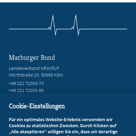
Marburger Bund
Landesverband NRW/RLP
Wörthstraße 20, 50668 Köln
+49 221 72003-73
+49 221 72003-86
info@marburger-bund.net
Cookie-Einstellungen
Beratung vor Ort
Für ein optimales Website-Erlebnis verwenden wir
Ihr Landesverband berät Sie!
Cookies zu statistischen Zwecken. Durch Klicken auf
„Alle akzeptieren“ willigen Sie ein, dass wir derartige